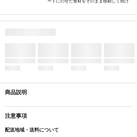
ートにのせた食材をそのまま移動して焼け
る ●ズレにくいすべり止め加工※凹凸の
ある面を上にして使用してください ●黒色
で食材が見えやすい
商品説明
●使い捨てのシートで、網交換やお掃除の手
間をカット ●具材をのせたまま焼ける ●
使い終わったら捨てるだけ
材質・素材
●シート/グラスファイバー ●スライダー/ス
チール ●レール/塩化ビニル樹脂
耐熱／耐冷温度
260
（℃）
使用方法
●使い始めに、まずスライダーがレールの上
を左右にすべることを確認してから、シー
トの端を止めているシールをはがしてくだ
商品説明
さい。●スライダーを端まで移動します。シ
ートをカットしたい部分がレールの上にく
るまで引き出し、フタを閉めます。など
使用上の注意
●本来の用途以外には使用しないでくださ
注意事項
い。 ●まな板シートとして使用しないでく
ださい。包丁で強く切りつけると切れ目が
配送地域・送料について
入る場合があります。●オーブンや電子レン