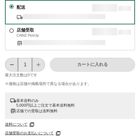
配送
店舗受取
CAINZ PickUp
カートに入れる
最大注文数は
0
です
※価格は​店舗や​掲載場所で​異なる​場合が​あります。
基本送料のみ
5,000円以上ご注文で基本送料無料
店舗での受取は送料無料
送料について
店舗受取のお支払いについて