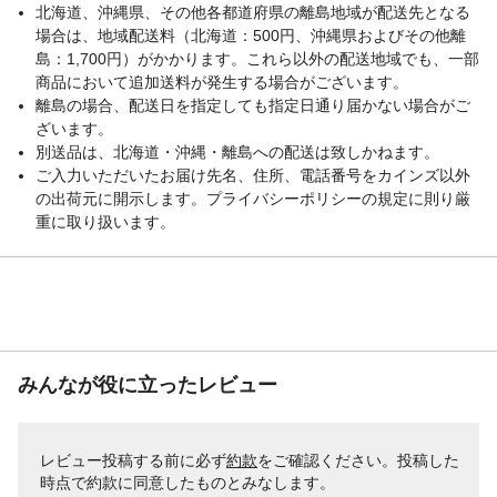
ジでは使用しないでください。 ●使用後
北海道、沖縄県、その他各都道府県の離島地域が配送先となる
は、完全に冷えていることを確認してから
場合は、地域配送料（北海道：500円、沖縄県およびその他離
捨ててください。など
島：1,700円）がかかります。これら以外の配送地域でも、一部
生産国
中国
商品において追加送料が発生する場合がございます。
離島の場合、配送日を指定しても指定日通り届かない場合がご
重量
(約)245.5g
ざいます。
別送品は、北海道・沖縄・離島への配送は致しかねます。
ご入力いただいたお届け先名、住所、電話番号をカインズ以外
の出荷元に開示します。プライバシーポリシーの規定に則り厳
重に取り扱います。
みんなが役に立ったレビュー
レビュー投稿する前に必ず
約款
をご確認ください。投稿した
時点で約款に同意したものとみなします。