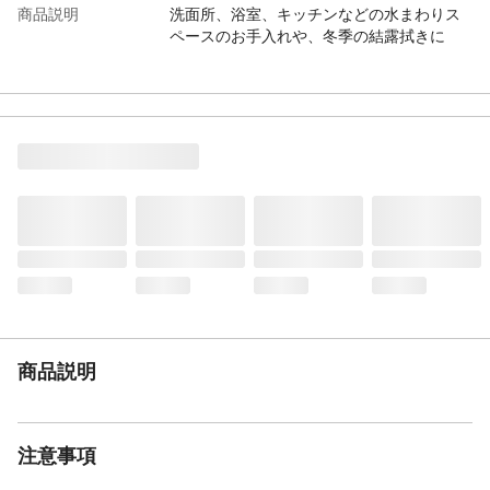
商品説明
洗面所、浴室、キッチンなどの水まわりス
ペースのお手入れや、冬季の結露拭きに
使用方法
乾くと固くなるので、水で柔らかくなるま
で戻してから使用してください。
材質・素材
ポリビニルアルコール、防腐剤
使用上の注意
カビ止め液に浸してありますので最初に水
ですすいで落としてからご使用ください。
お手入れ方法
使った後はよく洗い、乾かして保管してく
ださい。
生産国
中国
重量
約33g
商品説明
注意事項