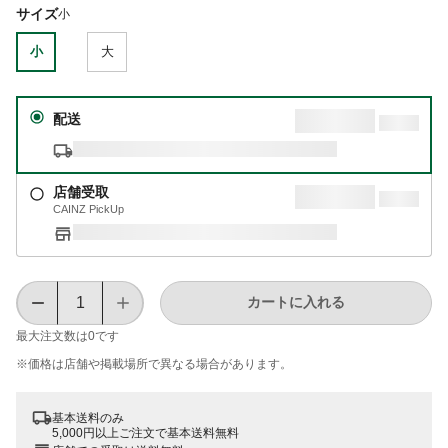
サイズ
小
小
大
配送
店舗受取
CAINZ PickUp
カートに入れる
最大注文数は
0
です
※価格は​店舗や​掲載場所で​異なる​場合が​あります。
基本送料のみ
5,000円以上ご注文で基本送料無料