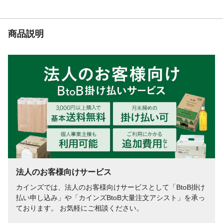
料、増粘安定剤、pH調整剤、ビタミン類、
酸化防止剤
保証成分
たんぱく質15.0%以上 脂質7.5%以上 粗
商品説明
繊維1.5%以下 灰分6.5%以下 水分27.0%
以下
栄養成分表示
たんぱく質15.0%以上 脂質7.5%以上 粗
繊維1.5%以下 灰分6.5%以下 水分27.0%
以下
代謝エネルギー
100gあたり292kcal
法人のお客様向けサービス
カインズでは、法人のお客様向けサービスとして「BtoB掛け
払い申し込み」や「カインズBtoB大量注文アシスト」を承っ
ております。 お気軽にご相談ください。