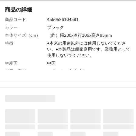
商品の詳細
商品コード
4550596104591
カラー
ブラック
本体サイズ（cm）
（約）幅230x奥行105x高さ95mm
特徴
●本来の用途以外には使用しないでくださ
い。●本製品は般家庭用です。業務用として
使用しないでください。
生産国
中国
材質・素材
スチール、合成ゴム
重量
（約）5,000 g