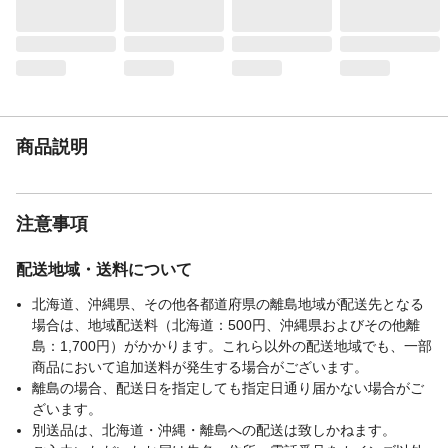
プロピレン、ポリアセタール
使用方法
ベルトの取付方法/1.ベルトを山折りに折
る。2.一方のアジャスターに通す。3.輪を作
る。4.マットに掛け引っ張る。5.もう一方も
同様にして完成。
使用上の注意
●本来の用途以外には使用しないでくださ
い。●身体に障がいのある方、リハビリ目的
商品説明
の使用の方は、医師の診断を受けてから使
用してください。特に心臓の悪い方、高血
圧の方、運動制限のある方は絶対に無理を
注意事項
しないでください。など
生産国
中国
配送地域・送料について
重量
(約)1.25kg
北海道、沖縄県、その他各都道府県の離島地域が配送先となる
場合は、地域配送料（北海道：500円、沖縄県およびその他離
島：1,700円）がかかります。これら以外の配送地域でも、一部
商品において追加送料が発生する場合がございます。
離島の場合、配送日を指定しても指定日通り届かない場合がご
ざいます。
別送品は、北海道・沖縄・離島への配送は致しかねます。