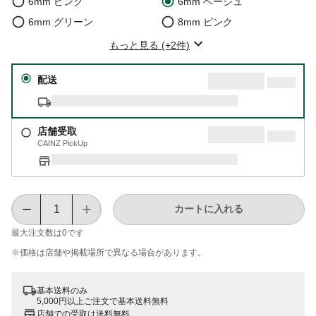
6mm ピンク
6mm ベージュ
6mm グリーン
8mm ピンク
もっと見る (+2件)
配送
店舗受取
CAINZ PickUp
カートに入れる
最大注文数は
0
です
※価格は​店舗や​掲載場所で​異なる​場合が​あります。
基本送料のみ
5,000円以上ご注文で基本送料無料
店舗での受取は送料無料