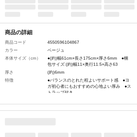
商品の詳細
商品コード
4550596104867
カラー
ベージュ
本体サイズ（cm）
●(約)幅61cm×長さ175cm×厚さ6mm ●梱
包サイズ:(約)幅11×奥行11.5×高さ63
厚さ
(約)6mm
特徴
●バランスのとれた程よいサポート感 ●ヨ
ガ初心者にもおすすめの心地よい厚み ●ス
トラップ付き
商品説明
ストラップの使い方/●各種ストレッチに。
短い長さでストレッチ。長いままでストレ
ッチ。●ヨガマットの持ち運びに。ヨガ用品
をコンパクトにまとめて持ち運べる。
付属品／セット内容
マット、ストラップ
材質・素材
●マット/塩化ビニル樹脂 ●ストラップ/ポリ