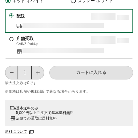
ポット ホワイト
スプレー ホワイト
配送
店舗受取
CAINZ PickUp
カートに入れる
最大注文数は
0
です
※価格は​店舗や​掲載場所で​異なる​場合が​あります。
基本送料のみ
5,000円以上ご注文で基本送料無料
店舗での受取は送料無料
送料について