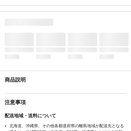
にフタがついているので中身が劣化しにく
い。
重量（g）
379
材質・素材
本体:ガラス、フタ:PET・ステンレス、取っ
手:PP、注ぎ口:ステンレス
食洗器対応可否
不可
生産国
中国
商品説明
注意事項
配送地域・送料について
北海道、沖縄県、その他各都道府県の離島地域が配送先となる