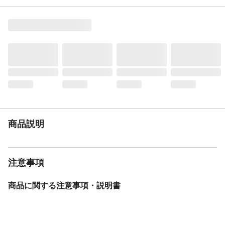
スタンド
1本スタンド
BAA
無
モデル年度
2024年度
重量
17.4kg
変速機方式
外装6段変速
保証サービス
製品保証1年
盗難補償制度期間
無
商品説明
注意事項
商品に関する注意事項・説明書