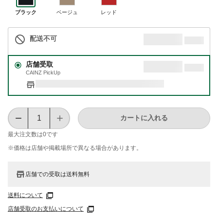
ブラック
ベージュ
レッド
配送不可
店舗受取
CAINZ PickUp
カートに入れる
最大注文数は
0
です
※価格は​店舗や​掲載場所で​異なる​場合が​あります。
店舗での受取は送料無料
送料について
店舗受取のお支払いについて