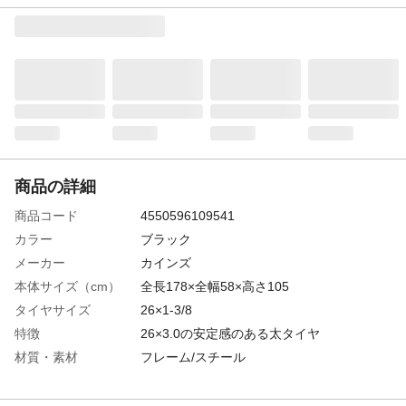
商品の詳細
商品コード
4550596109541
カラー
ブラック
メーカー
カインズ
本体サイズ（cm）
全長178×全幅58×高さ105
タイヤサイズ
26×1-3/8
特徴
26×3.0の安定感のある太タイヤ
材質・素材
フレーム/スチール
ライト
無
後ブレーキ
Vブレーキ