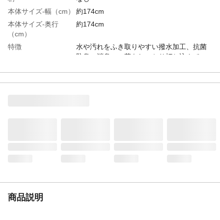
本体サイズ-幅（cm）
約174cm
本体サイズ-奥行
約174cm
（cm）
特徴
水や汚れをふき取りやすい撥水加工、抗菌
防臭、消臭 い草をしっかり打ち込んでい
るから丈夫で長持ち
材質・素材
本体／い草100％ 縁／ポリプロピレン
65％、ポリエチレン32％、ポリエステル
3％
お手入れ方法
汚れた場合は乾いた布でふき、カビが発生
した場合は水で湿らせてから固く絞った布
でたたくように軽く拭き取り、十分に乾燥
させてから使用してください。
生産国
中国
商品説明