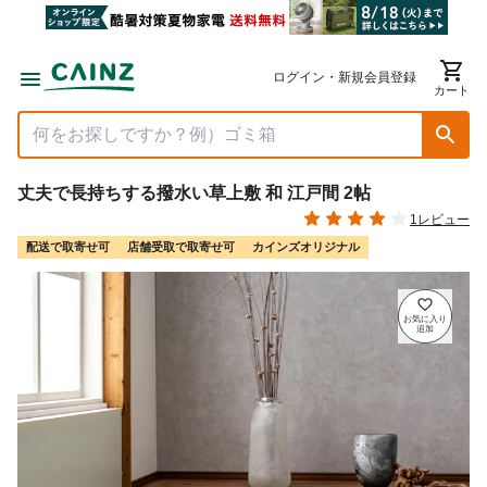
ログイン・新規会員登録
カート
丈夫で長持ちする撥水い草上敷 和 江戸間 2帖
1レビュー
配送で取寄せ可
店舗受取で取寄せ可
カインズオリジナル