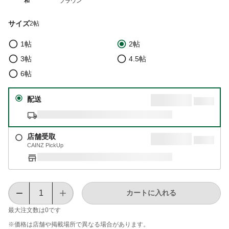
和
ブラウン
サイズ
2帖
1帖
2帖
3帖
4.5帖
6帖
配送
店舗受取
CAINZ PickUp
カートに入れる
最大注文数は
0
です
※価格は​店舗や​掲載場所で​異なる​場合が​あります。