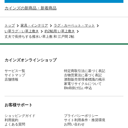
カインズの新商品・新着商品
トップ
家具・インテリア
ラグ・カーペット・マット
い草ラグ・い草上敷き
約2帖用 い草上敷き
丈夫で長持ちする撥水い草上敷 和 江戸間 2帖
カインズオンラインショップ
サービス一覧
特定商取引法に基づく表記
サイトマップ
古物営業法に基づく表記
店舗情報
酒類販売管理者標識の掲示
家電リサイクルについて
BtoB掛け払い申込
お客様サポート
ショッピングガイド
プライバシーポリシー
利用規約
サイト利用条件・推奨環境
よくある質問
お問い合わせ