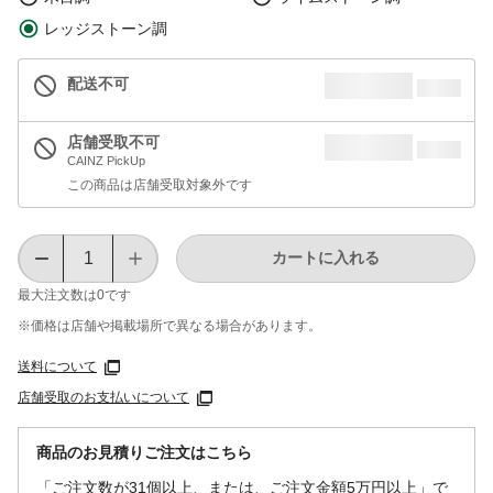
レッジストーン調
配送不可
店舗受取不可
CAINZ PickUp
この商品は店舗受取対象外です
カートに入れる
最大注文数は
0
です
※価格は​店舗や​掲載場所で​異なる​場合が​あります。
送料について
店舗受取のお支払いについて
商品のお見積りご注文はこちら
「ご注文数が31個以上、または、ご注文金額5万円以上」で