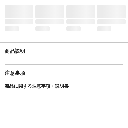
所に収納してください。
入数
1
材質
組成:本体/ポリエステル100%、ハトメ/真
鍮、ひも/ポリエステル100%
遮光率
99.99%
UVカット率
99.9%
お手入れ方法
●洗濯機を使用する場合は、洗濯ネットを使
商品説明
用し弱水流または手洗いコースで洗濯して
ください。●移染する場合がありますので、
他の物と分けて洗濯してください。●漂白剤
は使用しないでください。●タンブル乾燥は
注意事項
しないでください。
生産国
中国
商品に関する注意事項・説明書
撥水性
◯:防水ではありません。使用に伴い撥水効
果は徐々に低下します。
重量
約1.7kg