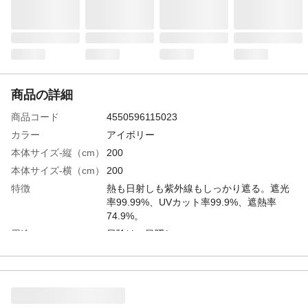
商品の詳細
商品コード
4550596115023
カラー
アイボリー
本体サイズ-縦（cm）
200
本体サイズ-横（cm）
200
特徴
熱も日射しも紫外線もしっかり遮る。遮光
率99.99%、UVカット率99.9%、遮熱率
74.9%。
用途
日除け・目隠し
使用上の注意
●3階以上に取付ける際は、安全面に十分注
意して使用してください。●台風などの強風
のときは、タープに大きな力が働き取付け
ている構造物を破損したり事故につながる
可能性があります。必ず取外して安全な場