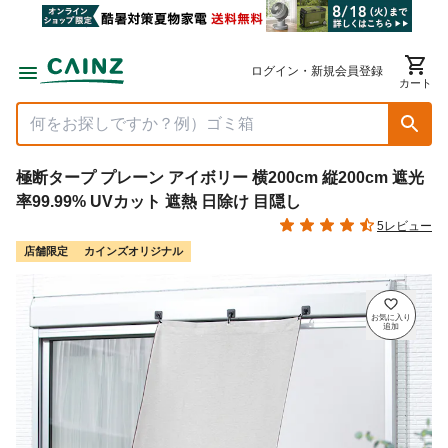
ログイン・新規会員登録
カート
極断タープ プレーン アイボリー 横200cm 縦200cm 遮光
率99.99% UVカット 遮熱 日除け 目隠し
5レビュー
店舗限定
カインズオリジナル