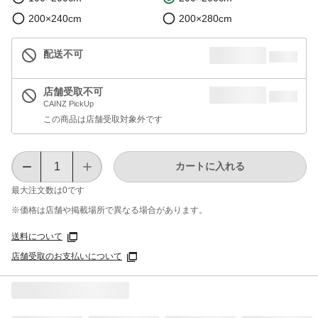
200×240cm
200×280cm
配送不可
店舗受取不可
CAINZ PickUp
この商品は店舗受取対象外です
カートに入れる
最大注文数は
0
です
※価格は​店舗や​掲載場所で​異なる​場合が​あります。
送料について
店舗受取のお支払いについて