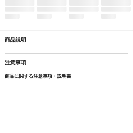
後ブレーキ
ローラーブレーキ
カギ
後輪錠
サドル
ソフトサドル
スタンド
1本スタンド
バスケット
ワイヤーバスケット
商品説明
BAA
無
モデル年度
2026年度
車種
26シティ車 外装6段変速 オートライト
注意事項
Disney ミッキー＆フレンズ
重量
17.9kg
商品に関する注意事項・説明書
変速機方式
外装6段変速
保証サービス
製品保証1年
盗難補償制度期間
無