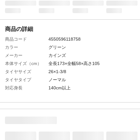
商品の詳細
商品コード
4550596118758
カラー
グリーン
メーカー
カインズ
本体サイズ（cm）
全長173×全幅58×高さ105
タイヤサイズ
26×1-3/8
タイヤタイプ
ノーマル
対応身長
140cm以上
サドル高さ
最低76cm~最大88cm
特徴
カインズオリジナルデザイン
商品説明
幅広い年齢層に対応した26インチシティサ
イクル
材質・素材
フレーム/スチール
ライト
LEDオートライト