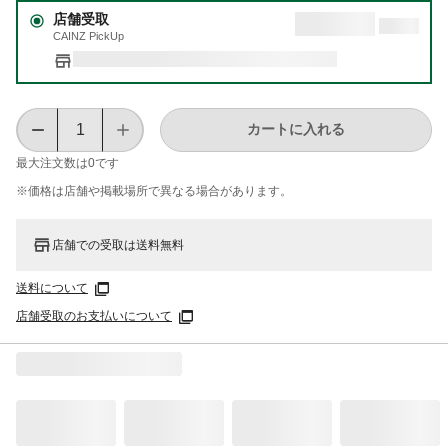
店舗受取
CAINZ PickUp
カートに入れる
最大注文数は
0
です
※価格は​店舗や​掲載場所で​異なる​場合が​あります。
店舗での受取は送料無料
送料について
店舗受取のお支払いについて