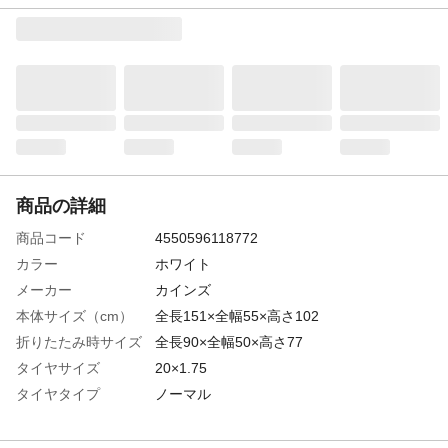
商品の詳細
商品コード
4550596118772
カラー
ホワイト
メーカー
カインズ
本体サイズ（cm）
全長151×全幅55×高さ102
折りたたみ時サイズ
全長90×全幅50×高さ77
タイヤサイズ
20×1.75
タイヤタイプ
ノーマル
対応身長
145cm以上
サドル高さ
最低71cm~最大94cm