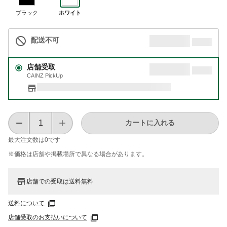
ブラック
ホワイト
配送不可
店舗受取
CAINZ PickUp
カートに入れる
最大注文数は
0
です
※価格は​店舗や​掲載場所で​異なる​場合が​あります。
店舗での受取は送料無料
送料について
店舗受取のお支払いについて