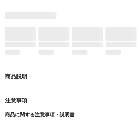
特徴
カインズオリジナルデザイン
商品説明
カゴ、ライト、カギが標準装備された折り
畳み自転車
材質・素材
フレーム/スチール
ライト
LEDオートライト
後ブレーキ
バンドブレーキ
カギ
後輪錠
サドル
ソフトサドル
スタンド
1本スタンド
商品説明
バスケット
ワイヤーバスケット
BAA
無
モデル年度
2026年度
注意事項
車種
20折り畳み自転車 外装6段変速 オートラ
イト Disney ミッキーマウス
商品に関する注意事項・説明書
重量
18.3kg
変速機方式
外装6段変速
保証サービス
製品保証1年