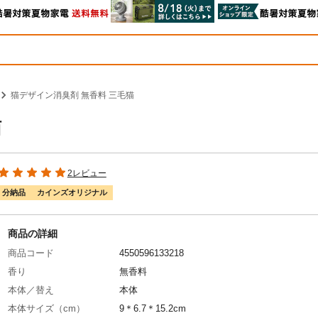
猫デザイン消臭剤 無香料 三毛猫
猫
2レビュー
分納品
カインズオリジナル
商品の詳細
商品コード
4550596133218
香り
無香料
本体／替え
本体
本体サイズ（cm）
9＊6.7＊15.2cm