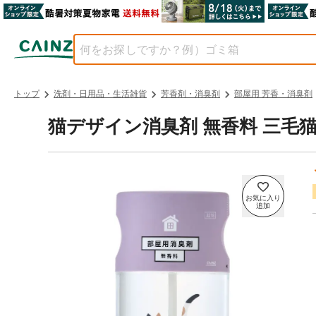
トップ
洗剤・日用品・生活雑貨
芳香剤・消臭剤
部屋用 芳香・消臭剤
猫デザイン消臭剤 無香料 三毛