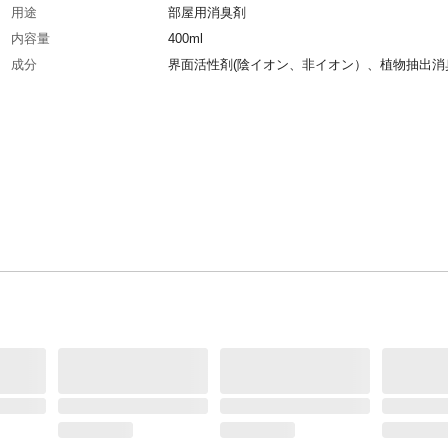
用途
部屋用消臭剤
内容量
400ml
成分
界面活性剤(陰イオン、非イオン）、植物抽出消
剤、防腐剤
使用方法
包装フィルムをはがし、中キャップを外して、
紙をセットし、平らなところでお使いください
使用上の注意
用途以外に使用しないでください。内容物が目
入れないようにする。小児や認知症の方の誤飲
ため、置き場所に注意する。
生産国
ベトナム
使用期間の目安
平らな所に置き、使用してください。直射日光
な所に置かない。火気のそばに使用及び保管を
でください。
取替え方法
通常約1～2ヵ月(使用所状況に異なります)