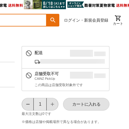
ログイン・新規会員登録
カート
配送
店舗受取不可
CAINZ PickUp
この商品は店舗受取対象外です
カートに入れる
最大注文数は
0
です
※価格は​店舗や​掲載場所で​異なる​場合が​あります。