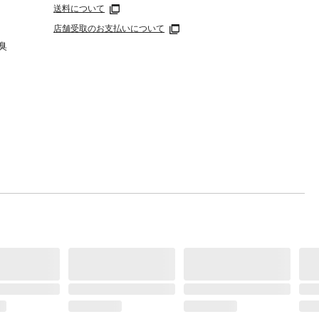
送料について
店舗受取のお支払いについて
臭
蓋とろ
。
や口に
防止の
や高温
しない