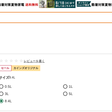
レビューを書く
セール
カインズオリジナル
サイズ
8.4L
0.5L
1L
3L
5L
8.4L