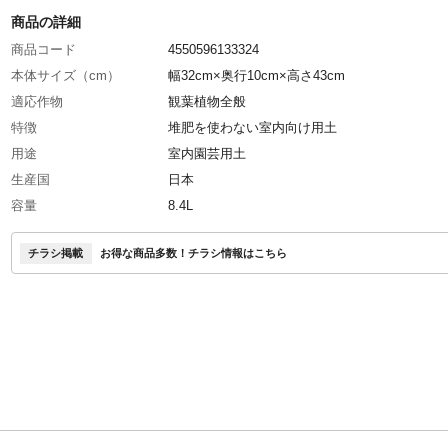
商品の詳細
商品コード
4550596133324
本体サイズ（cm）
幅32cm×奥行10cm×高さ43cm
適応作物
観葉植物全般
特徴
堆肥を使わない室内向け用土
用途
室内園芸用土
生産国
日本
容量
8.4L
材質・素材
赤玉、鹿沼、軽石、ヤシガラ繊維、ダークピー
ーライト
チラシ掲載
お得な商品多数！チラシ情報はこちら
原産国
日本・インドネシア・スリランカ・リトアニア
pH
6.5±0.5
重量
4.5kg
肥料配合の有無
有