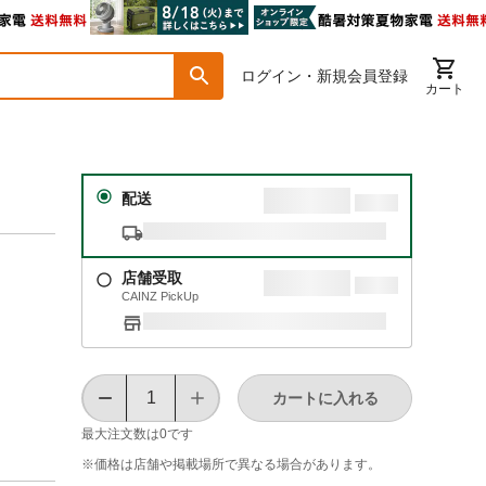
ログイン・新規会員登録
カート
配送
店舗受取
CAINZ PickUp
カートに入れる
最大注文数は
0
です
※価格は​店舗や​掲載場所で​異なる​場合が​あります。