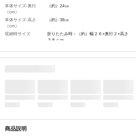
本体サイズ-奥行
（約）24㎝
（cm）
本体サイズ-高さ
（約）38㎝
（cm）
収納時サイズ
折りたたみ時：（約）幅２６×奥行２×高さ
３８ｃｍ
特徴
使用しない時は折りたたみ可能
用途
靴などの乾燥
商品説明
吊るしても自立するので立たせても干せ
る。吊るした場合は下側にもう一つ連結も
出来る
使用上の注意
本来の用途以外に使用しないでください
材質・素材
ポリプロピレン
生産国
中国
商品説明