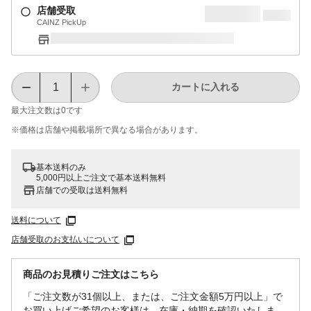
店舗受取
CAINZ PickUp
カートに入れる
最大注文数は
0
です
※価格は​店舗や​掲載場所で​異なる​場合が​あります。
基本送料のみ
5,000円以上ご注文で基本送料無料
店舗での受取は送料無料
送料について
店舗受取のお支払いについて
商品のお見積りご注文はこちら
「ご注文数が31個以上、または、ご注文金額5万円以上」で
お買い上げご希望のお客様は、在庫・納期を確認いたしま