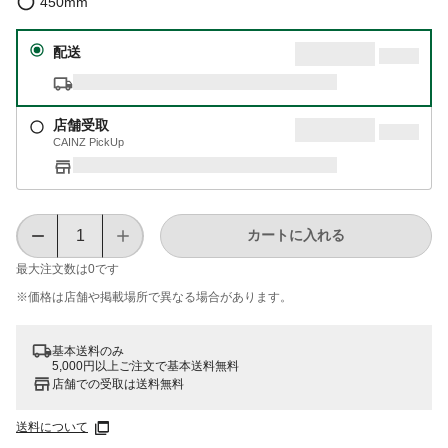
450mm
配送
店舗受取
CAINZ PickUp
カートに入れる
最大注文数は
0
です
※価格は​店舗や​掲載場所で​異なる​場合が​あります。
基本送料のみ
5,000円以上ご注文で基本送料無料
店舗での受取は送料無料
送料について