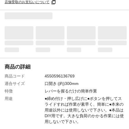
店舗受取のお支払いについて
商品の詳細
商品コード
4550596136769
適合サイズ
口開き:(約)300mm
特徴
レバーを握るだけの簡単作業
用途
●締め付け・押し広げに●ボタンを押してス
ライドすれば作業が素早く、簡単に●本来の
用途以外には使用しないで下さい。●本品は
DIY用です。大きな負荷のかかる作業には使
用しないで下さい。
材質
●本体/ナイロン、バー/炭素鋼