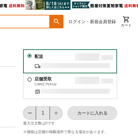
ログイン・新規会員登録
カート
配送
店舗受取
CAINZ PickUp
カートに入れる
最大注文数は
0
です
※価格は​店舗や​掲載場所で​異なる​場合が​あります。