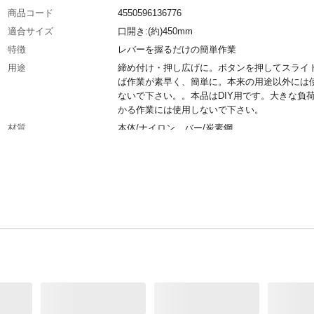
商品コード
4550596136776
適合サイズ
口開き:(約)450mm
特徴
レバーを握るだけの簡単作業
用途
締め付け・押し広げに。ボタンを押してスライ
ば作業が素早く、簡単に。本来の用途以外には
ないで下さい。。本品はDIY用です。大きな負
かる作業には使用しないで下さい。
材質
本体/ナイロン、バー/炭素鋼
生産国
中国