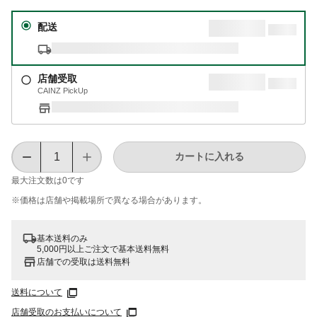
配送
店舗受取
CAINZ PickUp
カートに入れる
最大注文数は
0
です
※価格は​店舗や​掲載場所で​異なる​場合が​あります。
基本送料のみ
5,000円以上ご注文で基本送料無料
店舗での受取は送料無料
送料について
店舗受取のお支払いについて