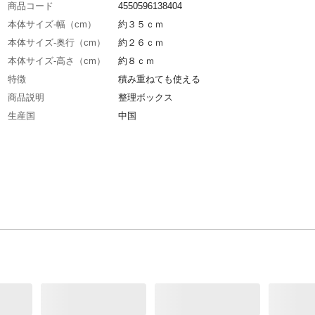
商品コード
4550596138404
本体サイズ-幅（cm）
約３５ｃｍ
本体サイズ-奥行（cm）
約２６ｃｍ
本体サイズ-高さ（cm）
約８ｃｍ
特徴
積み重ねても使える
商品説明
整理ボックス
生産国
中国
材質・素材
PET
耐荷重
１０ｋｇ（積み重ね時）
耐熱／耐冷温度（℃）
耐熱温度６０℃