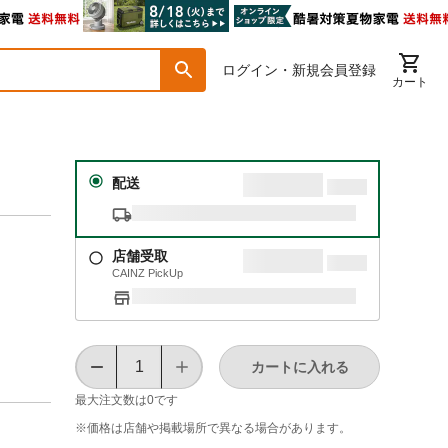
ログイン・新規会員登録
カート
配送
店舗受取
CAINZ PickUp
カートに入れる
最大注文数は
0
です
※価格は​店舗や​掲載場所で​異なる​場合が​あります。