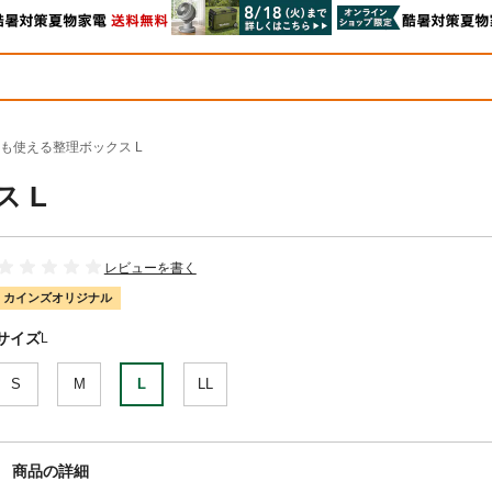
も使える整理ボックス L
 L
レビューを書く
カインズオリジナル
サイズ
L
S
M
L
LL
商品の詳細