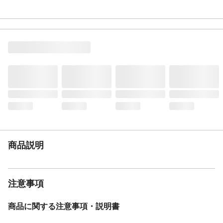
タンブル乾燥
×
ドライクリーニング
×
表地-布組成素材
ナイロン
表地-布組成素材2
ポリウレタン
表地-布組成比率
90％
（％）
表地-布組成比率
10％
2（％）
裏地-布組成素材
ポリエステル
裏地-布組成比率
100％
（％）
使用上の注意
ズレにくさ(すべり止め)の効果は使用状況、
商品説明
環境によっては徐々に低下していく場合が
あります。
お手入れ方法
洗濯機を使用する場合は、洗濯ネットを使
用し、弱水流または手洗いコースで洗濯し
注意事項
てください。
生産国
中国
商品に関する注意事項・説明書