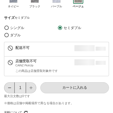
ネイビー
ブラック
パープル
ベージュ
サイズ
セミダブル
シングル
セミダブル
ダブル
配送不可
店舗受取不可
CAINZ PickUp
この商品は店舗受取対象外です
カートに入れる
最大注文数は
0
です
※価格は​店舗や​掲載場所で​異なる​場合が​あります。
送料について