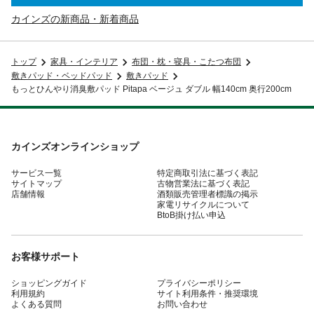
カインズの新商品・新着商品
トップ
家具・インテリア
布団・枕・寝具・こたつ布団
敷きパッド・ベッドパッド
敷きパッド
もっとひんやり消臭敷パッド Pitapa ベージュ ダブル 幅140cm 奥行200cm
カインズオンラインショップ
サービス一覧
特定商取引法に基づく表記
サイトマップ
古物営業法に基づく表記
店舗情報
酒類販売管理者標識の掲示
家電リサイクルについて
BtoB掛け払い申込
お客様サポート
ショッピングガイド
プライバシーポリシー
利用規約
サイト利用条件・推奨環境
よくある質問
お問い合わせ