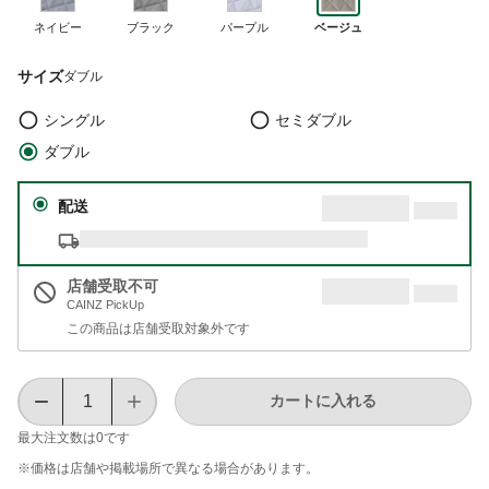
ネイビー
ブラック
パープル
ベージュ
サイズ
ダブル
シングル
セミダブル
ダブル
配送
店舗受取不可
CAINZ PickUp
この商品は店舗受取対象外です
カートに入れる
最大注文数は
0
です
※価格は​店舗や​掲載場所で​異なる​場合が​あります。