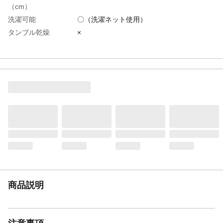
（cm）
洗濯可能
〇（洗濯ネット使用）
タンブル乾燥
×
ドライクリーニング
×
表地-布組成素材
ナイロン
表地-布組成素材2
ポリウレタン
表地-布組成比率
90％
（％）
表地-布組成比率
10％
2（％）
裏地-布組成素材
ポリエステル
裏地-布組成比率
100％
（％）
使用上の注意
ズレにくさ(すべり止め)の効果は使用状況、
環境によっては徐々に低下していく場合が
商品説明
あります。
お手入れ方法
洗濯機を使用する場合は、洗濯ネットを使
用し、弱水流または手洗いコースで洗濯し
てください。