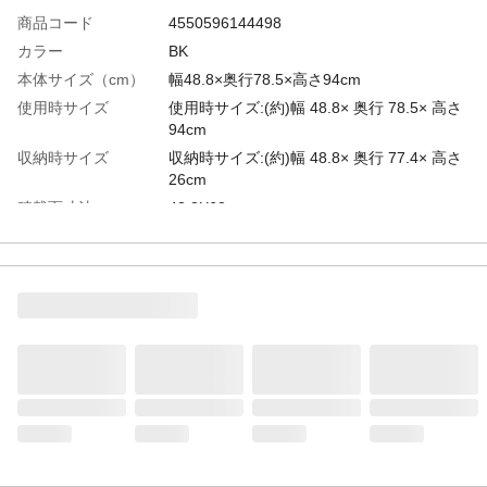
商品コード
4550596144498
カラー
BK
本体サイズ（cm）
幅48.8×奥行78.5×高さ94cm
使用時サイズ
使用時サイズ:(約)幅 48.8× 奥行 78.5× 高さ
94cm
収納時サイズ
収納時サイズ:(約)幅 48.8× 奥行 77.4× 高さ
26cm
積載面寸法
48.8X68cm
天板サイズ
48.8×77.4cm
用途
運搬
材質
材 質:荷台/ポリプロピレン ハンドル/ア
ルミニウム合金 キャスター/スチール・ポ
リプロピレン ポリウレタン
耐荷重
耐荷重:(約)150kg
使用上の注意
●使用前にハンドル部およびキャスター部に
ガタつきや割れなどが無いか必ず点検し、
異常があるとき は使用しないでくださ
い。●危険物(薬品など)や壊れやすい物(ガラ
ス製品、陶器など)は載せないでください。