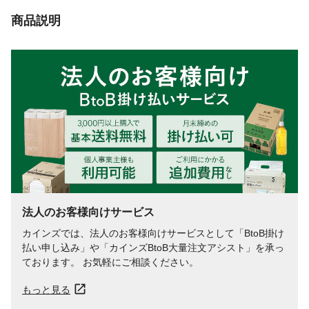
生産国
中国
商品説明
重量
本体重量:(約)7kg
特記事項
【警告】●積載面に荷物以外(人・動物など)
は載せないでください。●耐荷重以内で使用
してください。●無理な力 や衝撃を与えた
り、耐荷重以上の負荷をかけないでくださ
い。●表示されている耐荷重は静止均等荷重
ですので、 衝撃荷重をかけないでくださ
い。
法人のお客様向けサービス
カインズでは、法人のお客様向けサービスとして「BtoB掛け
払い申し込み」や「カインズBtoB大量注文アシスト」を承っ
ております。 お気軽にご相談ください。
もっと見る