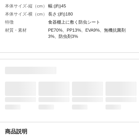
本体サイズ-縦（cm）
幅:(約)45
本体サイズ-横（cm）
長さ:(約)180
特徴
食器棚上に敷く防虫シート
材質・素材
PE70%、PP13%、EVA9%、無機抗菌剤
3%、防虫剤3%
耐熱／耐冷温度
80℃
（℃）
使用方法
好きな長さにカットし、棚の上に敷くだけ
生産国
中国
商品説明