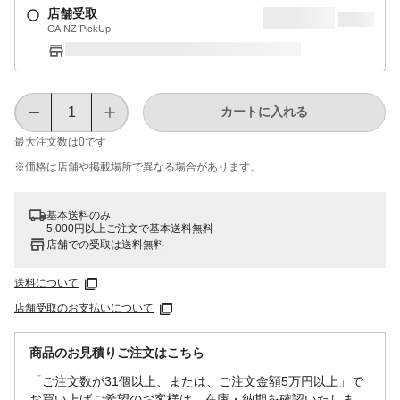
店舗受取
CAINZ PickUp
カートに入れる
最大注文数は
0
です
※価格は​店舗や​掲載場所で​異なる​場合が​あります。
基本送料のみ
5,000円以上ご注文で基本送料無料
店舗での受取は送料無料
送料について
店舗受取のお支払いについて
商品のお見積りご注文はこちら
「ご注文数が31個以上、または、ご注文金額5万円以上」で
お買い上げご希望のお客様は、在庫・納期を確認いたしま