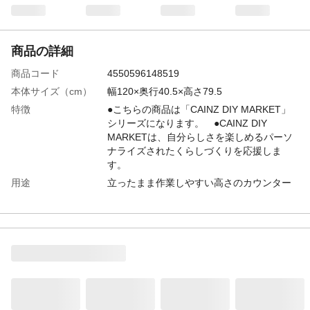
商品の詳細
商品コード
4550596148519
本体サイズ（cm）
幅120×奥行40.5×高さ79.5
特徴
●こちらの商品は「CAINZ DIY MARKET」
シリーズになります。 ●CAINZ DIY
MARKETは、自分らしさを楽しめるパーソ
ナライズされたくらしづくりを応援しま
す。
用途
立ったまま作業しやすい高さのカウンター
テーブルです。調理スペースが十分に確保
されており、自宅のキッチンに近い感覚で
調理できます。料理器具などを置くことが
できる棚もあります。コンパクトにまとめ
られて、持ち運びが可能です。
商品説明
●組立て人数目安/2人
使用上の注意
●木材によって木目やバリの状態は変わって
きます。 ●木材同士をはめ込む際には、は