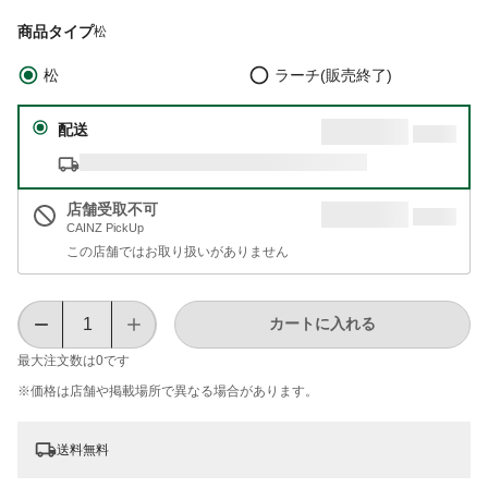
商品タイプ
松
松
ラーチ(販売終了)
配送
店舗受取不可
CAINZ PickUp
この店舗ではお取り扱いがありません
カートに入れる
最大注文数は
0
です
※価格は​店舗や​掲載場所で​異なる​場合が​あります。
送料無料