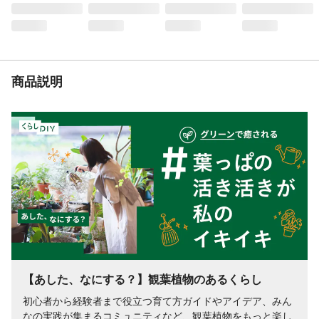
め込む側の木材を真っすぐ差込み、斜めに
傾けないようにしてください。
入数
1個
商品仕様
●木材部品点数/6点 ●耐荷重(約)/天板15kg/
棚板15kg
商品説明
材質
●本体/合板(松)
重量
約14.1kg
【あした、なにする？】観葉植物のあるくらし
初心者から経験者まで役立つ育て方ガイドやアイデア、みん
なの実践が集まるコミュニティなど、観葉植物をもっと楽し