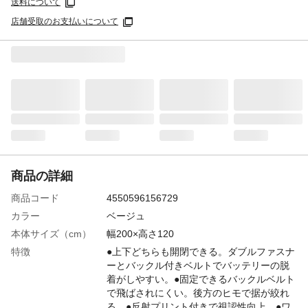
送料について
店舗受取のお支払いについて
商品の詳細
商品コード
4550596156729
カラー
ベージュ
本体サイズ（cm）
幅200×高さ120
特徴
●上下どちらも開閉できる。ダブルファスナ
ーとバックル付きベルトでバッテリーの脱
着がしやすい。●固定できるバックルベルト
で飛ばされにくい。後方のヒモで据が絞れ
る。●反射プリント付きで視認性向上。●ワ