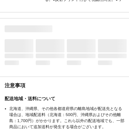
イヤー錠を通す樹脂リング付き。●干しやす
い物干しベルト付き。
材質
●生地/ポリエステル（TPUラミネート） ●
ファスナー/亜鉛合金、ナイロン ●樹脂リ
ング、側面ベルト/ポリプロピレン ●バッ
クル/ポリオキシメチレン ●ひも/ポリエス
テル
生産国
中国
対応車種
電動アシスト自転車（後チャイルドシート
対応）
注意事項
配送地域・送料について
北海道、沖縄県、その他各都道府県の離島地域が配送先となる
場合は、地域配送料（北海道：500円、沖縄県およびその他離
島：1,700円）がかかります。これら以外の配送地域でも、一部
商品において追加送料が発生する場合がございます。