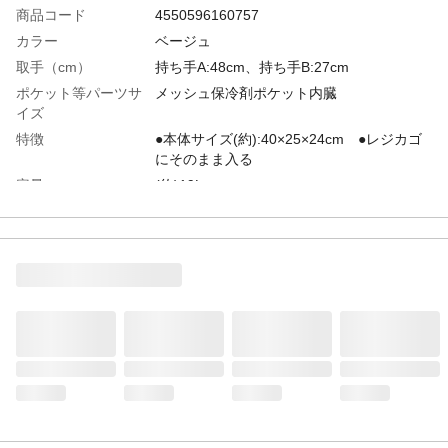
商品コード
4550596160757
カラー
ベージュ
取手（cm）
持ち手A:48cm、持ち手B:27cm
ポケット等パーツサ
メッシュ保冷剤ポケット内臓
イズ
特徴
●本体サイズ(約):40×25×24cm ●レジカゴ
にそのまま入る
容量
(約)19L
材質・素材
ポリエステル・PVC
耐荷重（kg）
(約)19
生産国
中国