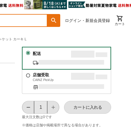
ログイン・新規会員登録
カート
ケット カーキ L
配送
店舗受取
CAINZ PickUp
カートに入れる
最大注文数は
0
です
※価格は​店舗や​掲載場所で​異なる​場合が​あります。