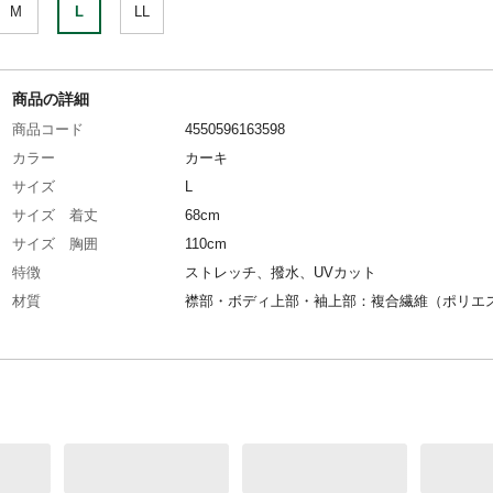
M
L
LL
商品の詳細
商品コード
4550596163598
カラー
カーキ
サイズ
L
サイズ 着丈
68cm
サイズ 胸囲
110cm
特徴
ストレッチ、撥水、UVカット
材質
襟部・ボディ上部・袖上部：複合繊維（ポリエ
ル）100％/ボディ下部・袖下部：複合繊維（ポ
テル）50％、ポリエステル50％/はっ水（水を
やすい）
生産国
ミャンマー
身長
170～180cm