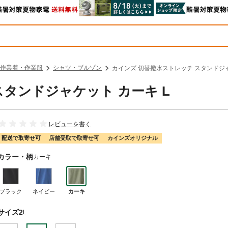
作業着・作業服
シャツ・ブルゾン
カインズ 切替撥水ストレッチ スタンドジャ
スタンドジャケット カーキ L
レビューを書く
配送で取寄せ可
店舗受取で取寄せ可
カインズオリジナル
カラー・柄
カーキ
ブラック
ネイビー
カーキ
サイズ2
L