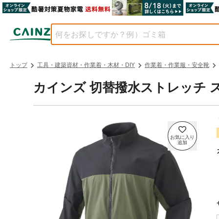
トップ
工具・建築資材・作業着・木材・DIY
作業着・作業服・安全靴
カインズ 切替撥水ストレッチ 