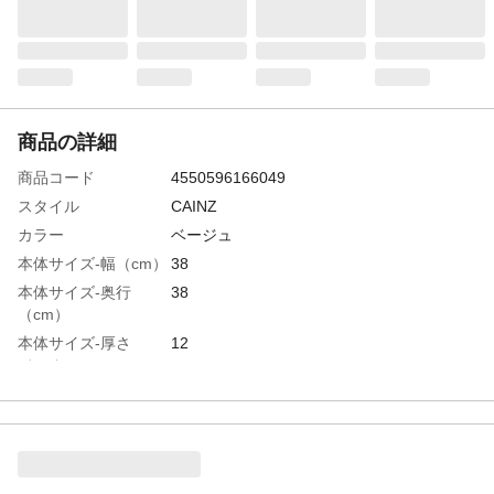
商品の詳細
商品コード
4550596166049
スタイル
CAINZ
カラー
ベージュ
本体サイズ-幅（cm）
38
本体サイズ-奥行
38
（cm）
本体サイズ-厚さ
12
（cm）
特徴
ピタッとしてずれない(裏面:Pitapa仕様)
用途
フロアクッション
商品説明
あぐらがかける丁度良い高さ(ウレタンシー
ト入)