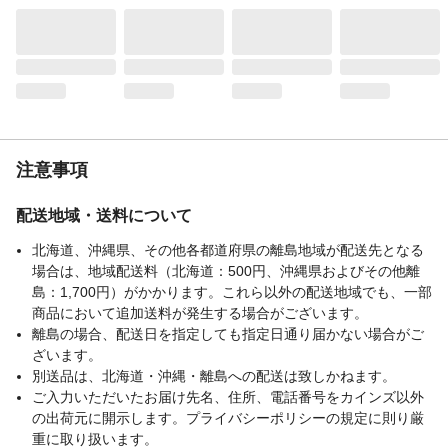
商品仕様
すべり止め加工
洗濯可能
◯(カバーのみ)
タンブル乾燥
×
ドライクリーニング
×
表地-布組成素材
ポリエステル
表地-布組成比率
100%
（％）
注意事項
裏地-布組成素材
ポリエステル
裏地-布組成比率
100％
配送地域・送料について
（％）
北海道、沖縄県、その他各都道府県の離島地域が配送先となる
詰め物-組成素材
ポリエチレン
場合は、地域配送料（北海道：500円、沖縄県およびその他離
詰め物-組成素材2
ウレタンフォーム
島：1,700円）がかかります。これら以外の配送地域でも、一部
お手入れ方法
洗濯機を使用する場合は、洗濯ネットを使
商品において追加送料が発生する場合がございます。
用し、弱水流または手洗いコースで洗濯し
離島の場合、配送日を指定しても指定日通り届かない場合がご
てください。
ざいます。
生産国
中国
別送品は、北海道・沖縄・離島への配送は致しかねます。
ご入力いただいたお届け先名、住所、電話番号をカインズ以外
の出荷元に開示します。プライバシーポリシーの規定に則り厳
重に取り扱います。