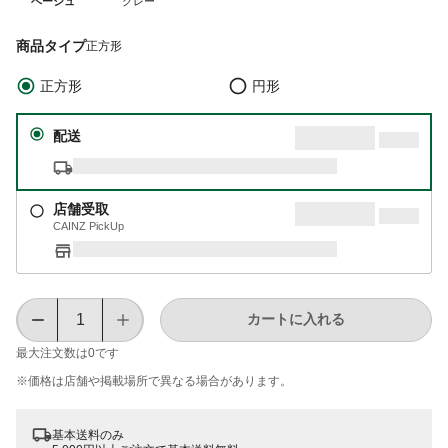
ベージュ
グレー
商品タイプ
正方形
正方形
円形
配送
店舗受取
CAINZ PickUp
カートに入れる
最大注文数は
0
です
※価格は​店舗や​掲載場所で​異なる​場合が​あります。
基本送料のみ