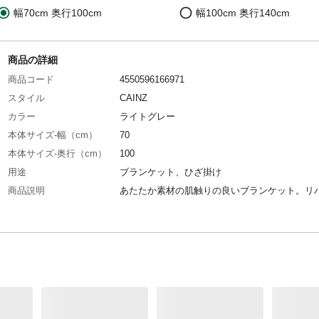
幅70cm 奥行100cm
幅100cm 奥行140cm
商品の詳細
商品コード
4550596166971
スタイル
CAINZ
カラー
ライトグレー
本体サイズ-幅（cm）
70
本体サイズ-奥行（cm）
100
用途
ブランケット、ひざ掛け
商品説明
あたたか素材の肌触りの良いブランケット。リ
ブル仕様で様々なシーンで使い分けできる。
重量（kg）
0.36
洗濯表示
◯(洗濯ネット使用)
組成素材
ポリエステル
組成比率（％）
100
お手入れ方法
洗濯機を使用する場合は、洗濯ネットを使用し
流または手洗いコースで洗濯してください。