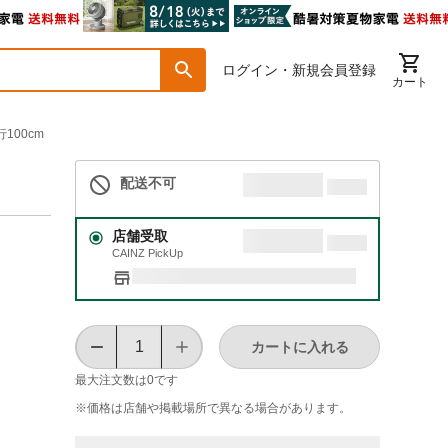
ログイン・新規会員登録
カート
100cm
配送不可
店舗受取
CAINZ PickUp
カートに入れる
最大注文数は
0
です
※価格は​店舗や​掲載場所で​異なる​場合が​あります。