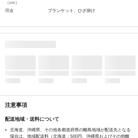
（cm）
用途
ブランケット、ひざ掛け
商品説明
あたたか素材の肌触りの良いブランケッ
ト。リバーシブル仕様で様々なシーンで使
い分けできる。
重量（kg）
0.72
洗濯表示
◯(洗濯ネット使用)
組成素材
ポリエステル
組成比率（％）
100
お手入れ方法
洗濯機を使用する場合は、洗濯ネットを使
用し、弱水流または手洗いコースで洗濯し
てください。
生産国
CHN
注意事項
配送地域・送料について
北海道、沖縄県、その他各都道府県の離島地域が配送先となる
場合は、地域配送料（北海道：500円、沖縄県およびその他離