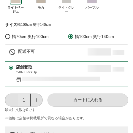
ライトベー
モカ
ライトグレ
パープル
ジュ
ー
サイズ
幅100cm 奥行140cm
幅70cm 奥行100cm
幅100cm 奥行140cm
配送不可
店舗受取
CAINZ PickUp
カートに入れる
最大注文数は
0
です
※価格は​店舗や​掲載場所で​異なる​場合が​あります。