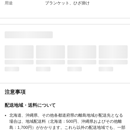
用途
ブランケット、ひざ掛け
商品説明
あたたか素材の肌触りの良いブランケッ
ト。リバーシブル仕様で様々なシーンで使
い分けできる。
重量（kg）
0.72
洗濯表示
◯(洗濯ネット使用)
組成素材
ポリエステル
組成比率（％）
100
お手入れ方法
洗濯機を使用する場合は、洗濯ネットを使
用し、弱水流または手洗いコースで洗濯し
てください。
生産国
CHN
注意事項
配送地域・送料について
北海道、沖縄県、その他各都道府県の離島地域が配送先となる
場合は、地域配送料（北海道：500円、沖縄県およびその他離
島：1,700円）がかかります。これら以外の配送地域でも、一部