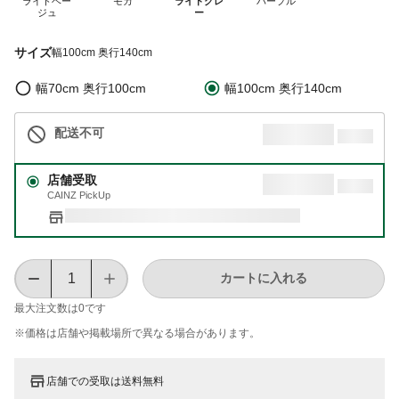
ライトベー
モカ
ライトグレ
パープル
ジュ
ー
サイズ
幅100cm 奥行140cm
幅70cm 奥行100cm
幅100cm 奥行140cm
配送不可
店舗受取
CAINZ PickUp
カートに入れる
最大注文数は
0
です
※価格は​店舗や​掲載場所で​異なる​場合が​あります。
店舗での受取は送料無料