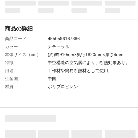
商品の詳細
商品コード
4550596167886
カラー
ナチュラル
本体サイズ（cm）
(約)幅910mm×奥行1820mm×厚さ4mm
特徴
中空構造の空気層により、断熱効果あり。
用途
工作材や簡易断熱材として使用。
生産国
中国
材質
ポリプロピレン
重量
(約)990ｇ