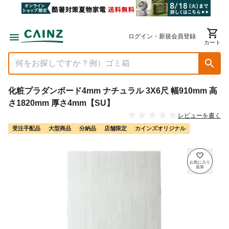
ログイン・新規会員登録
カート
化粧プラダンボード4mm ナチュラル 3X6尺 幅910mm 高
さ1820mm 厚さ4mm【SU】
レビューを書く
受注手配品
大型商品
分納品
店舗限定
カインズオリジナル