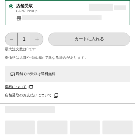
店舗受取
CAINZ PickUp
カートに入れる
最大注文数は
0
です
※価格は​店舗や​掲載場所で​異なる​場合が​あります。
店舗での受取は送料無料
送料について
店舗受取のお支払いについて