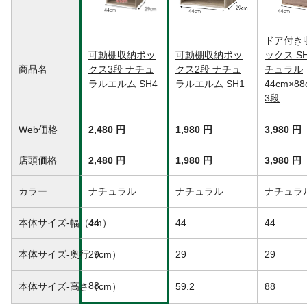
ド ●背板/プリント紙化粧繊維板
耐荷重
棚板:10kg(棚板1枚あたり)
棚板枚数
2(可動式)
ドア付き
必要工具
可動棚収納ボッ
プラスドライバー
可動棚収納ボッ
ックス SH
商品名
クス3段 ナチュ
クス2段 ナチュ
チュラル
使用上の注意
●本来の用途以外には使用しないでくださ
ラルエルム SH4
ラルエルム SH1
44cm×88
い。●棚板に物を置く際は、1点に集中的に
3段
荷重がかからないようにバランスよく物を
置いてください。踏み台としてのご使用は
絶対におやめください。
Web価格
2,480 円
1,980 円
3,980 円
段数
3段
店頭価格
2,480 円
1,980 円
3,980 円
ホルムアルデヒド放
F☆☆相当
散区分
カラー
ナチュラル
ナチュラル
ナチュラ
重量
7.6kg
本体サイズ-幅（cm）
44
44
44
本体サイズ-奥行（cm）
29
29
29
88
本体サイズ-高さ（cm）
59.2
88