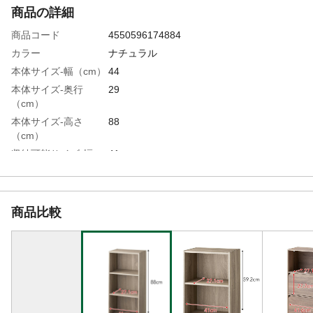
商品の詳細
商品コード
4550596174884
カラー
ナチュラル
本体サイズ-幅（cm）
44
本体サイズ-奥行
29
（cm）
本体サイズ-高さ
88
（cm）
収納可能サイズ-幅
41
（cm）
収納可能サイズ-奥行
27.1
（cm）
商品比較
特徴
●収納物に合わせて棚を移動。●ネジで固定
すればヨコ置きもOK。
組立目安時間（分）
20
構造部材
●ネジ、棚受けピン/金属(鋼) ●背板止
め/ABS
材質・素材
●本体/プリント紙化粧パーティクルボー