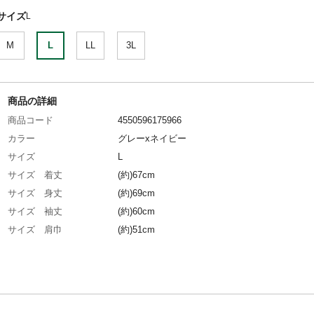
サイズ
L
M
L
LL
3L
商品の詳細
商品コード
4550596175966
カラー
グレーxネイビー
サイズ
L
サイズ 着丈
(約)67cm
サイズ 身丈
(約)69cm
サイズ 袖丈
(約)60cm
サイズ 肩巾
(約)51cm
サイズ 胸囲
(約)96~104cm
ウエストサイズ
(約)84~94cm
股下
(約)76cm
特徴
なめらかでさらっとした肌触り。吸汗速乾・ス