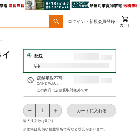
ログイン・新規会員登録
カート
 L
ネイ
配送
店舗受取不可
CAINZ PickUp
この商品は店舗受取対象外です
カートに入れる
最大注文数は
0
です
※価格は​店舗や​掲載場所で​異なる​場合が​あります。