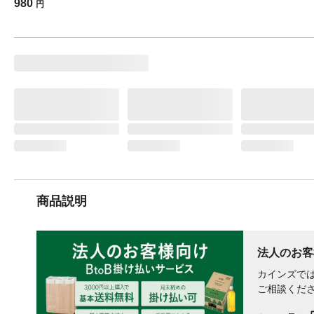
980
円
商品説明
法人のお客
カインズでは
ご相談くだ