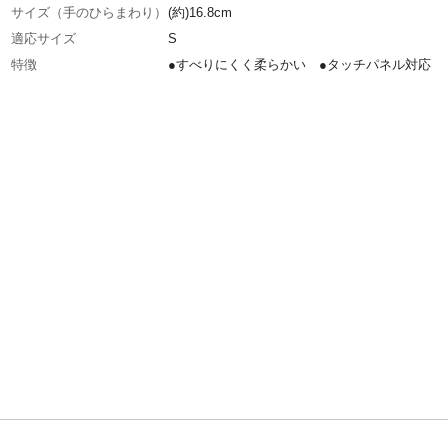
サイズ（手のひらまわり）
(約)16.8cm
適応サイズ
S
特徴
●すべりにくく柔らかい ●タッチパネル対応
商品仕様
保管方法/●高温多湿での保管は避けてください
れたまま放置するとカビが発生する場合があり
で注意してください。●濡れたまま放置すると
特性上劣化が促進しますので注意してください
管は直射日光を避けてください。
材質・素材
品質表示/甲部:ナイロン100% 手首部:ナイロ
リエステル コーティング部:ポリウレタン
使用上の注意
●体質によってはアレルギー反応により、かゆ
ぶれ・発疹などを起こすことがあります。異常
たら使用を中止し、医師に相談してください。
ものには触れないでください。●油や水に触れ
は、できるだけ早くふき取ってください。など
生産国
中国
重量
梱包重量(約)241.2g
組入数（双）
10