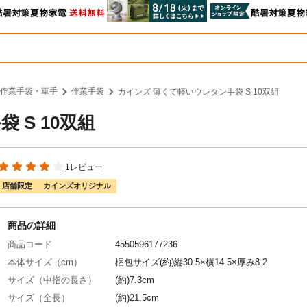
作業手袋・軍手
作業手袋
カインズ 薄くて軽いウレタン手袋 S 10双組
 S 10双組
1レビュー
店舗限定
カインズオリジナル
商品の詳細
商品コード
4550596177236
本体サイズ（cm）
梱包サイズ(約)縦30.5×横14.5×厚み8.2
サイズ（中指の長さ）
(約)7.3cm
サイズ（全長）
(約)21.5cm