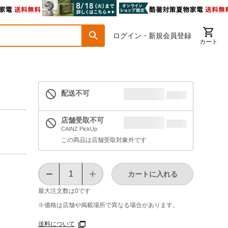
ログイン・新規会員登録
カート
配送不可
店舗受取不可
CAINZ PickUp
この商品は店舗受取対象外です
カートに入れる
最大注文数は
0
です
※価格は​店舗や​掲載場所で​異なる​場合が​あります。
送料について