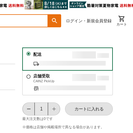
ログイン・新規会員登録
カート
配送
店舗受取
CAINZ PickUp
カートに入れる
最大注文数は
0
です
※価格は​店舗や​掲載場所で​異なる​場合が​あります。