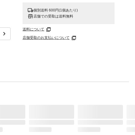
個別送料 600円(1個あたり)
店舗での受取は送料無料
送料について
。
店舗受取のお支払いについて
ように
外には
でくだ
行なっ