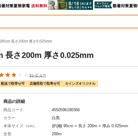
cm 長さ200m 厚さ0.025mm
長さ200m 厚さ0.025mm
1レビュー
配送で取寄せ可
店舗受取で取寄せ可
カインズオリジナル
商品の詳細
商品コード
4550596180366
カラー
白黒
本体サイズ（cm）
(約)幅 95cm × 長さ 200m × 厚み 0.025mm
全長
200m