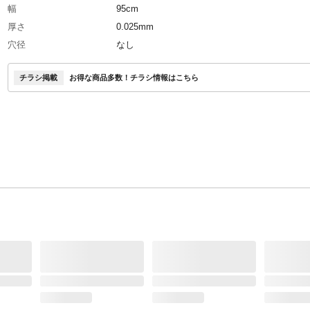
幅
95cm
厚さ
0.025mm
穴径
なし
特徴
表の白面が太陽光での地温上昇を抑制
チラシ掲載
お得な商品多数！チラシ情報はこちら
商品説明
表面の白と裏面の黒で地温上昇抑制と雑草抑制
使用上の注意
●本製品を設置するときは、風で飛ばされない
しっかりと固定してください。 ●本来の用途以
使用しないでください。 ●火のそばに置かない
さい。 ●安全のため手袋などを着用して作業を
てください。など
材質・素材
ポリエチレン
原産国
中国
重量
4.6kg