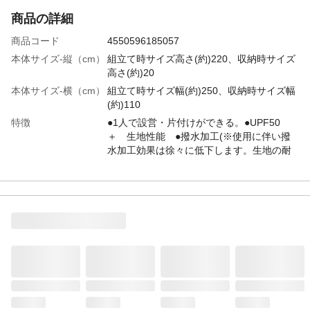
商品の詳細
商品コード
4550596185057
本体サイズ-縦（cm）
組立て時サイズ高さ(約)220、収納時サイズ
高さ(約)20
本体サイズ-横（cm）
組立て時サイズ幅(約)250、収納時サイズ幅
(約)110
特徴
●1人で設営・片付けができる。●UPF50
＋ 生地性能 ●撥水加工(※使用に伴い撥
水加工効果は徐々に低下します。生地の耐
水性は雨天時の使用を保証するものではあ
りません。)天幕生地 ●フラップ ●収納袋
付き ●約4人~6人用
用途
バーベキューやプールなど屋外で過ごす際
の日よけに。
商品説明
付属品/ペグ計8本、ロープ3m×4本、収納
袋、取扱説明書
使用上の注意
●本製品を使用する際は、フレームのガラス
繊維が手に刺さる場合がありますので、防
護用手袋を着用してください。●経年劣化に