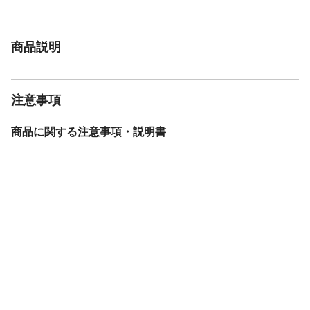
より表面からガラス繊維の先端が露出して
いることがありますので、取扱いには十分
注意ください。など
商品説明
入数
1
商品仕様
組立て時サイズ:幅250×奥行250×高さ
220cm,収納時サイズ:幅110×奥行20×高さ
20cm
注意事項
材質
天幕・フラップ/ポリエステル(ブラックコー
ティング、耐水圧9000mm以上)、フレーム/
商品に関する注意事項・説明書
グラスファイバー・スチール、ペグ/スチー
ル、樹脂パーツ/ナイロン・ポリプロピレ
ン、ロープ/ポリプロピレン、収納袋/ポリエ
ステル
遮光率
遮光率99%
生産国
中国
撥水性
耐水圧9,000mm以上
重量
(約)5.7kg