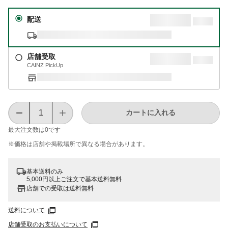
配送
店舗受取
CAINZ PickUp
カートに入れる
最大注文数は
0
です
※価格は​店舗や​掲載場所で​異なる​場合が​あります。
基本送料のみ
5,000円以上ご注文で基本送料無料
店舗での受取は送料無料
送料について
店舗受取のお支払いについて