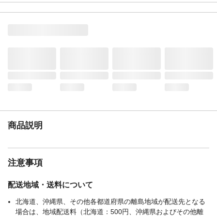
原材料
取付けパーツ／ ABS 樹脂、熱可塑性エラス
トマー固定ボルト／ ABS 樹脂、ボトルアダ
プター／ ABS 樹脂、シリコーンゴム、バネ
／ステンレス お椀／ ABS 樹脂
使用上の注意
●本製品は犬用です。本来の用途以外には使
用しないでください。●愛犬がかまないよう
に注意してください。●ボトルに入っている
水は定期的に入れ替えてください。
生産国
中国
商品説明
注意事項
配送地域・送料について
北海道、沖縄県、その他各都道府県の離島地域が配送先となる
場合は、地域配送料（北海道：500円、沖縄県およびその他離