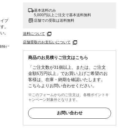
基本送料のみ
5,000円以上ご注文で基本送料無料
店舗での受取は送料無料
タイプ
ます。
さい。
送料について
店舗受取のお支払いについて
掃除に
商品のお見積りご注文はこちら
拭きの
「ご注文数が31個以上、または、ご注文
果的に
金額5万円以上」でお買い上げご希望のお
客様は、在庫・納期を確認いたします。
こちらよりお問い合わせください。
※このフォームからのご注文は、各種ポイントキ
火や
ャンペーン対象外となります。
方や長
して使
お問い合わせ
が付着
してく
ってく