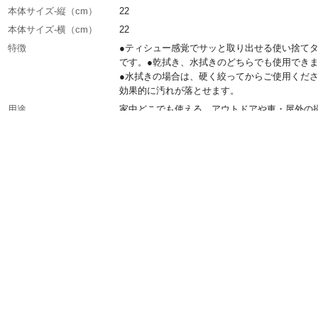
本体サイズ-縦（cm）
22
本体サイズ-横（cm）
22
特徴
●ティシュー感覚でサッと取り出せる使い捨て
です。●乾拭き、水拭きのどちらでも使用でき
●水拭きの場合は、硬く絞ってからご使用くだ
効果的に汚れが落とせます。
用途
家中どこでも使える、アウトドアや車・屋外の
もおすすめ
使用方法
乾ぶき、水ぶきのどちらでも使用できます。水
場合は、固く絞ってから使用してください。効
汚れが落とせます。
内容量
60枚入り
材質・素材
ポリエステル:100%
使用上の注意
●本来の用途以外には使用しないでください。●
熱源の近くに置かないでください。●敏感肌の
時間使用する場合は、炊事用の手袋などを着用
用してください。●固いゴミやホコリ、砂など
したまま使用しないでください。 など
お手入れ方法
●使用後は、汚れを落とし乾燥させてから保管
ださい。●汚れのひどい場合は、中性洗剤で洗