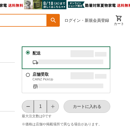
ログイン・新規会員登録
カート
配送
店舗受取
CAINZ PickUp
カートに入れる
最大注文数は
0
です
※価格は​店舗や​掲載場所で​異なる​場合が​あります。