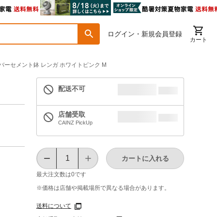
ログイン・新規会員登録
カート
バーセメント鉢 レンガ ホワイトピンク M
配送不可
店舗受取
CAINZ PickUp
カートに入れる
最大注文数は
0
です
※価格は​店舗や​掲載場所で​異なる​場合が​あります。
送料について