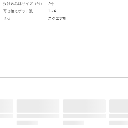
投げ込み鉢サイズ（号）
7号
寄せ植えポット数
1～4
形状
スクエア型
特徴
セメント鉢より軽く、高強度で丈夫なプランタ
重量
4.7㎏
材質・素材
セメント・軽量材・砂・繊維材
生産国
中国