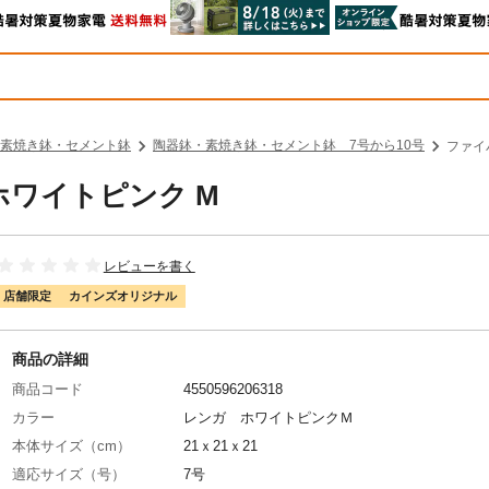
素焼き鉢・セメント鉢
陶器鉢・素焼き鉢・セメント鉢 7号から10号
ファイ
ホワイトピンク M
レビューを書く
店舗限定
カインズオリジナル
商品の詳細
商品コード
4550596206318
カラー
レンガ ホワイトピンクＭ
本体サイズ（cm）
21ｘ21ｘ21
適応サイズ（号）
7号