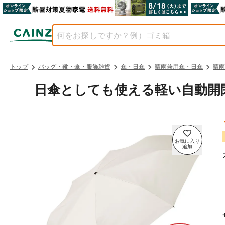
トップ
バッグ・靴・傘・服飾雑貨
傘・日傘
晴雨兼用傘・日傘
晴雨
日傘としても使える軽い自動開閉