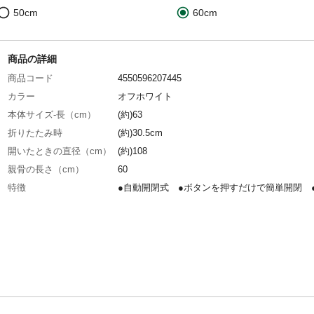
50cm
60cm
商品の詳細
商品コード
4550596207445
カラー
オフホワイト
本体サイズ-長（cm）
(約)63
折りたたみ時
(約)30.5cm
開いたときの直径（cm）
(約)108
親骨の長さ（cm）
60
特徴
●自動開閉式 ●ボタンを押すだけで簡単開閉 
性能/紫外線カット率100%、遮光率100%
重量（g）
(約)371.5
材質・素材
傘生地の組成:ポリエステル100%
生産国
中国
取扱い上の注意
●傘を開閉したりシャフトを伸縮する際は、顔
ら離し、周囲の安全を十分に確認した上で使用
ださい。●自動開閉ボタンを押すと素早く傘が