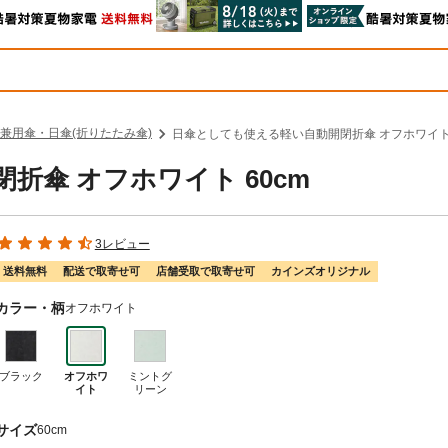
兼用傘・日傘(折りたたみ傘)
日傘としても使える軽い自動開閉折傘 オフホワイト 
折傘 オフホワイト 60cm
3レビュー
送料無料
配送で取寄せ可
店舗受取で取寄せ可
カインズオリジナル
カラー・柄
オフホワイト
ブラック
オフホワ
ミントグ
イト
リーン
サイズ
60cm