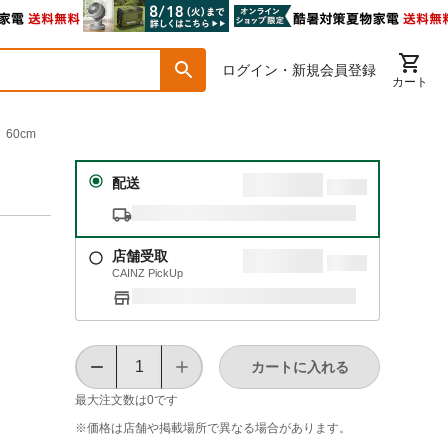
ログイン・新規会員登録
カート
60cm
配送
店舗受取
CAINZ PickUp
カートに入れる
最大注文数は
0
です
※価格は​店舗や​掲載場所で​異なる​場合が​あります。