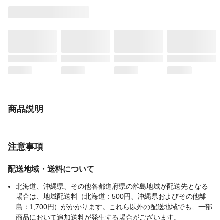
商品説明
ケースがハウスになるデザインボックス
重量（g）
7,857
入数
148枚×3個
原材料
表面材：ポリオレフィン不織布、吸水材：
綿状パルプ、吸水紙、 高分子吸収材、 防水
材：ポリエチレンフィルム、 結合剤： ホッ
トメルト接着剤
使用方法
●ブルーの面を上にして使用ください。
使用上の注意
●ハサミ等で切らずにそのまま使用してくだ
さい。 ●シーツを広げる際に振って広げた
商品説明
りすると、破れて中身が飛び出したり吸水
体が偏ることがありますのでご注意くださ
い。
注意事項
生産国
日本
1枚当たりの大きさ
32×44㎝
配送地域・送料について
処分方法
●シーツに付着したウンチは取り除いて、ご
家庭のトイレに処理してください。 ●お住
北海道、沖縄県、その他各都道府県の離島地域が配送先となる
いの自治体のごみ処理方法に従い処分をお
場合は、地域配送料（北海道：500円、沖縄県およびその他離
願いします。
島：1,700円）がかかります。これら以外の配送地域でも、一部
対象
犬、猫
商品において追加送料が発生する場合がございます。