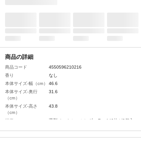
商品の詳細
商品コード
4550596210216
香り
なし
本体サイズ-幅（cm）
46.6
本体サイズ-奥行
31.6
（cm）
本体サイズ-高さ
43.8
（cm）
特徴
薄型ペットシーツレギュラー148枚が3個入
り
用途
こまめに交換する方向けペットシーツ