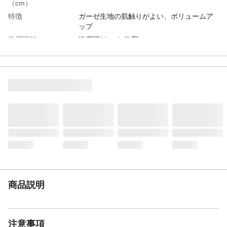
（cm）
特徴
ガーゼ生地の肌触りがよい、ボリュームア
ップ
洗濯可能
洗濯可(ネット使用)
タンブル乾燥
×
ドライクリーニング
×
表地-布組成素材
生地：綿
表地-布組成素材2
中生地：ポリプロピレン
表地-布組成比率
100%
（％）
表地-布組成比率
100%
2（％）
詰め物-組成素材
ポリエステル
詰め物-組成比率
100%
（％）
商品説明
詰め物-重量（kg）
0.78kg
生産国
中国
重量
1.46kg
注意事項