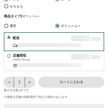
もちもち
商品タイプ2
ボリューム＋
通常
ボリューム＋
配送
店舗受取
CAINZ PickUp
カートに入れる
最大注文数は
0
です
※価格は​店舗や​掲載場所で​異なる​場合が​あります。