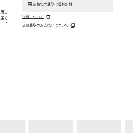
店舗での受取は送料無料
使用し
送料について
の届く
故に注
店舗受取のお支払いについて
りする
リウレ
、日陰
ニング
中性
乾燥は
剤、ベ
いでく