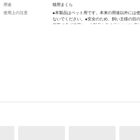
用途
猫用まくら
使用上の注意
●本製品はペット用です。本来の用途以外には
ないでください。●安全のため、飼い主様の目
範囲で必ず使用し、本製品を飲み込むなどの事
意してください。●製品の付属品を飲み込んだ
と、窒息のおそれがあり大変危険です。など
原材料
●表地/ポリエステル ●裏地/ポリエステル、ポ
タン ●詰物/ポリエステル
洗濯表示
手洗い可、漂白剤使用不可、タンブル乾燥不可
濡れ平干し、アイロン使用不可、ドライクリー
不可
お手入れ方法
●洗濯は手洗いで行ってください。●洗濯の際は
洗剤を使用してください。●脱水機やタンブル
避け、必ず自然乾燥でさせてください。●漂白
ンジン、シンナー、アルコールなどは使用しな
ださい。など
生産国
中国
重量
(約)93.9g