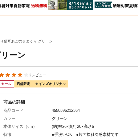
り猫耳あごのせまくら グリーン
グリーン
2レビュー
セール
店舗限定
カインズオリジナル
商品の詳細
商品コード
4550596212364
カラー
グリーン
本体サイズ（cm）
(約)幅26×奥行20×高さ6
特徴
●手洗いOK ●片面接触冷感素材です