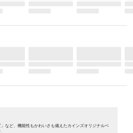
」など、​機能性も​かわいさも​備えた​カインズオリジナルベ
。​