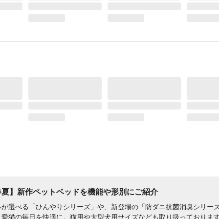
春夏】新作ペットベッドを​機能や​形別に​ご紹介
が​選べる​「ひんやりシリーズ」や、​新登場の​「防ダニ抗菌消臭シリーズ
・愛猫の​毎日を​快適に。​猫用や​大型犬用サイズなども​取り​扱っております