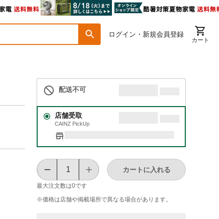
ログイン・新規会員登録
カート
配送不可
店舗受取
CAINZ PickUp
カートに入れる
最大注文数は
0
です
※価格は​店舗や​掲載場所で​異なる​場合が​あります。