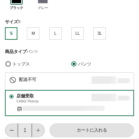
ブラック
グレー
サイズ
S
S
M
L
LL
3L
商品タイプ
パンツ
トップス
パンツ
配送不可
店舗受取
CAINZ PickUp
カートに入れる