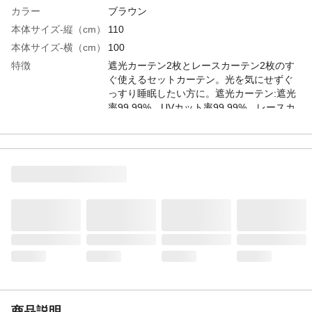
カラー
ブラウン
本体サイズ-縦（cm）
110
本体サイズ-横（cm）
100
特徴
遮光カーテン2枚とレースカーテン2枚のす
ぐ使えるセットカーテン。光を気にせずぐ
っすり睡眠したい方に。遮光カーテン:遮光
率99.99%、UVカット率99.99%、レースカ
ーテン:ミラー加工/昼は外から室内が見えに
くい
入数
厚地カーテン2枚、レースカーテン2枚
遮熱性
×
遮音性
×
ミラー加工
レースのみ:◯
遮光率
厚地カーテン:99.99%
UVカット率
厚地カーテン:99.99%、レースカーテ
ン:49.8%
洗濯可能
●フックを外して洗濯してください。●洗濯
機を使用する場合は、洗濯ネットを使用し
弱水流または手洗いコースで洗濯してくだ
商品説明