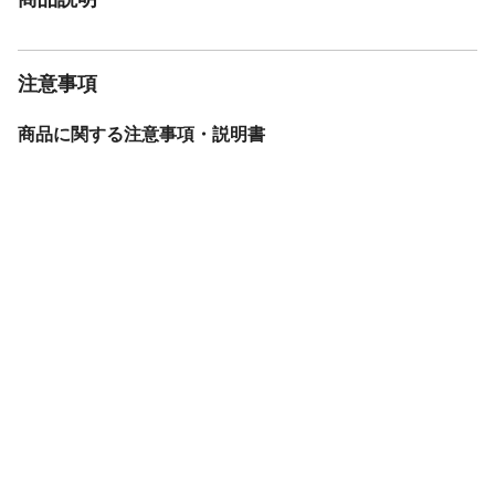
さい。●漂白剤は使用しないでください。●
洗濯後は濡れたまま放置せず、形を整えて
か陰干ししてください。
ドライクリーニング
注意事項
×
縫製仕様
1.5倍ひだ・Aフック
商品に関する注意事項・説明書
繊維の組成
厚地:ポリエステル100%、レース:ポリエス
テル100%
付属品／セット内容
アジャスターフック、厚地カーテンのみタ
ッセル付き
生産国
中国