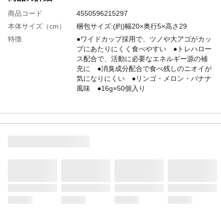
商品コード
4550596215297
本体サイズ（cm）
梱包サイズ:(約)幅20×奥行5×高さ29
特徴
●ワイドカップ採用で、ツノや大アゴがカッ
プにあたりにくく食べやすい ●トレハロー
ス配合で、活動に必要なエネルギー源の補
充に ●消臭成分配合で食べ残しのニオイが
気になりにくい ●リンゴ・メロン・バナナ
風味 ●16g×50個入り
重量（g）
梱包重量:(約)852.5g
原材料
水、液糖、ブドウ糖、安定剤、カラギーナ
ン、香料、クエン酸、クエン酸ナトリウ
ム、こんにゃくガム、茶ポリフェノール、
トレハロース、着色剤、アミノ酸
使用方法
●昆虫ゼリーの与え方/カップの上ブタを取
外し、別売りのワイドカップゼリー用エサ
皿にそのまま入れて与えてください。●おす
すめの与え方/フタに十字線を入れると、ゼ
リーの乾きを防ぎ、飛び散り防止にもなる
ので、土も汚れにくくなります。
生産国
中国