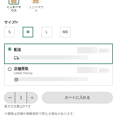
ミッキーマ
ミニーマウ
ウス
ス
サイズ
M
S
M
L
MD
配送
店舗受取
CAINZ PickUp
カートに入れる
最大注文数は
0
です
※価格は​店舗や​掲載場所で​異なる​場合が​あります。