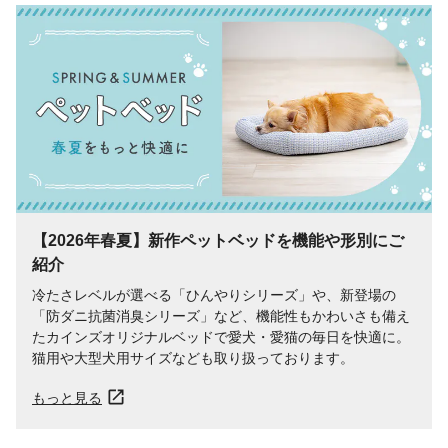
【2026年春夏】新作ペットベッドを​機能や​形別に​ご
紹介
冷たさレベルが​選べる​「ひんやりシリーズ」や、​新登場の​
「防ダニ抗菌消臭シリーズ」など、​機能性も​かわいさも​備え
た​カインズオリジナルベッドで​愛犬・愛猫の​毎日を​快適に。​
猫用や​大型犬用サイズなども​取り​扱っております。​
もっと見る