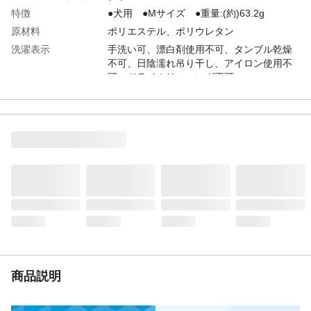
特徴
●犬用 ●Mサイズ ●重量:(約)63.2g
原材料
ポリエステル、ポリウレタン
洗濯表示
手洗い可、漂白剤使用不可、タンブル乾燥
不可、日陰濡れ吊り干し、アイロン使用不
可、ドライクリーニング不可
お手入れ方法
●手洗い可/洗濯機不可 ●洗濯の際は中性洗
剤を使用してください ●脱水機やタンブル
乾燥は避け、必ず自然乾燥させてくださ
い ●漂白剤、ベンジン、シンナー、アルコ
ールなどは使用しないでください
生産国
中国
着丈
●(約)27cm ●前着丈:(約)21.5cm
胸囲
胴周り:(約)40cm
首回り
(約)26cm
対象犬種
シーズー、マルチーズ、ポメラニアンなど
商品説明