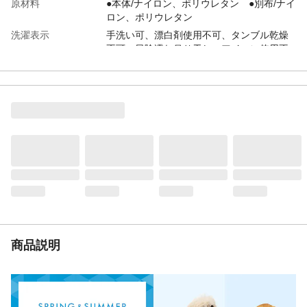
原材料
●本体/ナイロン、ポリウレタン ●別布/ナイ
ロン、ポリウレタン
洗濯表示
手洗い可、漂白剤使用不可、タンブル乾燥
不可、日陰濡れ吊り干し、アイロン使用不
可、ドライクリーニング不可
お手入れ方法
●洗濯は手洗いで行ってください。●洗濯の
際は中性洗剤を使用してください。●脱水機
やタンブル乾燥は避け、必ず自然乾燥させ
てください。●漂白剤、ベンジン、シンナ
ー、アルコールなどは使用しないでくださ
い。
生産国
中国
着丈
(約)27cm
胸囲
(約)40cm
首回り
(約)26cm
対象犬種
シーズー、マルチーズ、ポメラニアンなど
商品説明
着脱方法
被せるタイプ