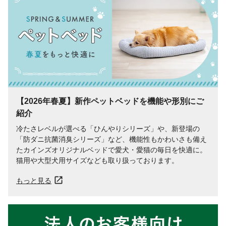
【2026年春夏】新作ペットベッドを​機能や​形別に​ご
紹介
冷たさレベルが​選べる​「ひんやりシリーズ」や、​新登場の​
「防ダニ抗菌消臭シリーズ」など、​機能性も​かわいさも​備え
た​カインズオリジナルベッドで​愛犬・愛猫の​毎日を​快適に。​
猫用や​大型犬用サイズなども​取り​扱っております。​
もっと見る