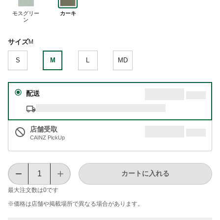
モスグリー
カーキ
ン
サイズ
M
S
M
L
MD
配送
店舗受取
CAINZ PickUp
カートに入れる
最大注文数は
0
です
※価格は​店舗や​掲載場所で​異なる​場合が​あります。