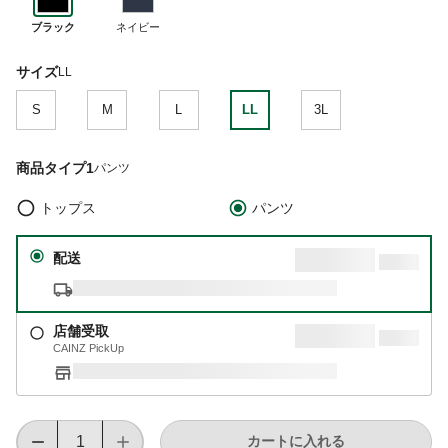
ブラック
ネイビー
サイズ
LL
S
M
L
LL
3L
商品タイプ1
パンツ
トップス
パンツ
配送
店舗受取
CAINZ PickUp
カートに入れる