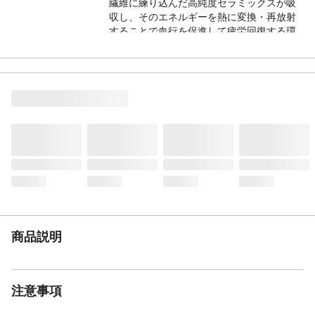
繊維に練り込んだ高純度セラミックスが吸
収し、そのエネルギーを熱に変換・再放射
することで血行を促進して疲労回復する環
境を整えます。
材質
本体/綿60%、ポリエステル40%、リブ部/ポ
リエステル62%、綿34%、ポリウレタン4%
商品説明
注意事項